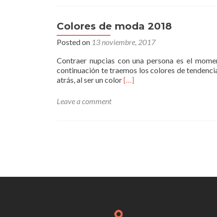
Colores de moda 2018
Posted on
13 noviembre, 2017
Contraer nupcias con una persona es el moment
continuación te traemos los colores de tendenci
Read
atrás, al ser un color
[…]
more
about
Leave a comment
Colores
de
moda
2018