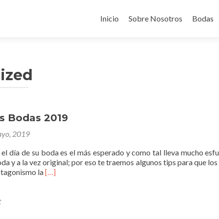
Skip
to
Inicio
Sobre Nosotros
Bodas
content
ized
s Bodas 2019
yo, 2019
 el día de su boda es el más esperado y como tal lleva mucho esfu
oda y a la vez original; por eso te traemos algunos tips para que lo
Read
tagonismo la
[…]
more
about
Tendencias
t
Bodas