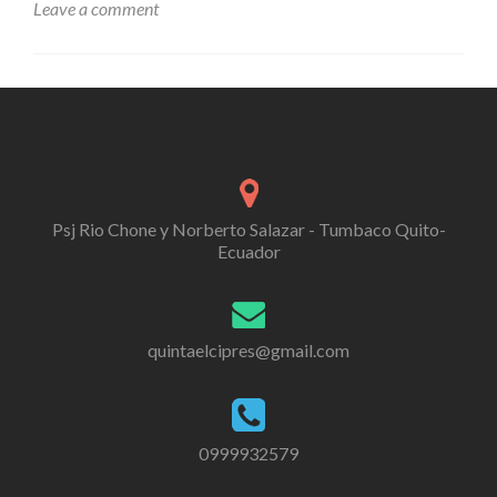
about
Leave a comment
Colores
de
moda
2018
Psj Rio Chone y Norberto Salazar - Tumbaco Quito-
Ecuador
quintaelcipres@gmail.com
0999932579