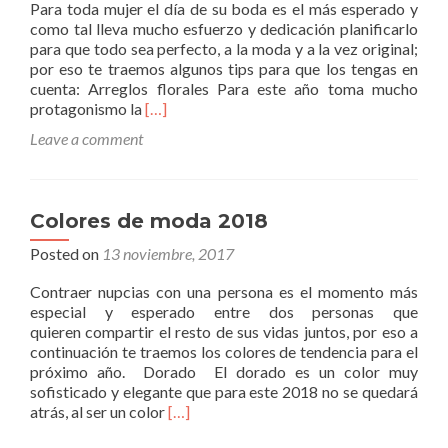
Para toda mujer el día de su boda es el más esperado y
como tal lleva mucho esfuerzo y dedicación planificarlo
para que todo sea perfecto, a la moda y a la vez original;
por eso te traemos algunos tips para que los tengas en
cuenta: Arreglos florales Para este año toma mucho
Read
protagonismo la
[…]
more
Leave a comment
about
Tendencias
Bodas
2019
Colores de moda 2018
Posted on
13 noviembre, 2017
Contraer nupcias con una persona es el momento más
especial y esperado entre dos personas que
quieren compartir el resto de sus vidas juntos, por eso a
continuación te traemos los colores de tendencia para el
próximo año. Dorado El dorado es un color muy
sofisticado y elegante que para este 2018 no se quedará
Read
atrás, al ser un color
[…]
more